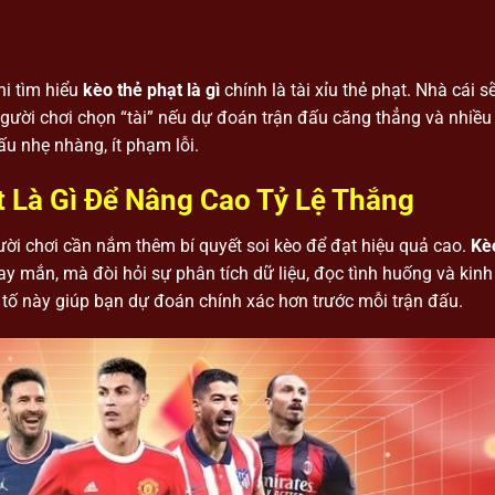
hi tìm hiểu
kèo thẻ phạt là gì
chính là tài xỉu thẻ phạt. Nhà cái s
gười chơi chọn “tài” nếu dự đoán trận đấu căng thẳng và nhiều
đấu nhẹ nhàng, ít phạm lỗi.
t Là Gì Để Nâng Cao Tỷ Lệ Thắng
gười chơi cần nắm thêm bí quyết soi kèo để đạt hiệu quả cao.
Kè
 mắn, mà đòi hỏi sự phân tích dữ liệu, đọc tình huống và kinh
 tố này giúp bạn dự đoán chính xác hơn trước mỗi trận đấu.