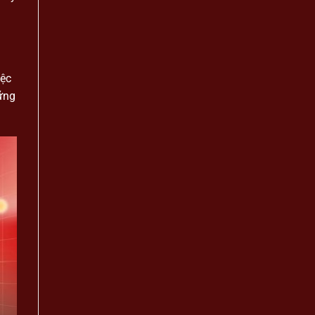
iệc
hững