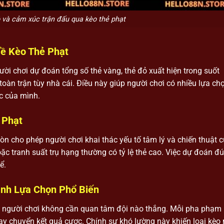
ộ và cảm xúc trận đấu qua kèo thẻ phạt
Về Kèo Thẻ Phạt
ười chơi dự đoán tổng số thẻ vàng, thẻ đỏ xuất hiện trong suốt
 toàn trận tùy nhà cái. Điều này giúp người chơi có nhiều lựa ch
ợc của mình.
 Phạt
 còn cho phép người chơi khai thác yếu tố tâm lý và chiến thuật 
oặc tranh suất trụ hạng thường có tỷ lệ thẻ cao. Việc dự đoán đ
ể.
ành Lựa Chọn Phổ Biến
người chơi không cần quan tâm đội nào thắng. Mỗi pha phạm l
oay chuyển kết quả cược. Chính sự khó lường này khiến loại kèo