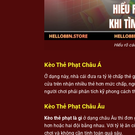
Hiểu rõ cá
Kèo Thẻ Phạt Châu Á
Ở dạng này, nhà cái đưa ra tỷ lệ chấp thẻ 
cửa trên nhận nhiều thẻ hơn mức chấp, ngư
người chơi phải phân tích kỹ phong cách th
Kèo Thẻ Phạt Châu Âu
Kèo thẻ phạt là gì
ở dạng châu Âu thì đơn g
hơn hoặc hai đội bằng nhau. Với tỷ lệ ăn c
chơi và không cần tính toán quá sâu.