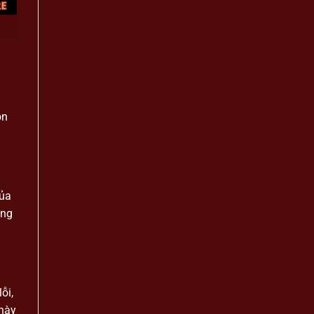
ọn
của
úng
ỗi,
 này