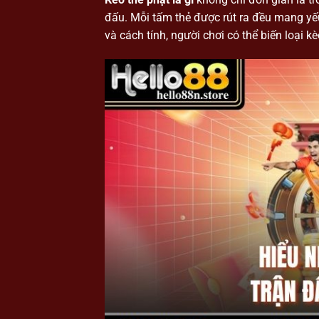
đấu. Mỗi tấm thẻ được rút ra đều mang yếu 
và cách tính, người chơi có thể biến loại 