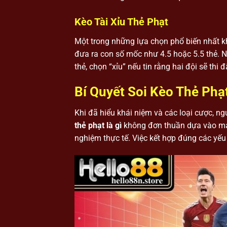
Kèo Tài Xỉu Thẻ Phạt
Một trong những lựa chọn phổ biến nhất k
đưa ra con số mốc như 4.5 hoặc 5.5 thẻ. N
thẻ, chọn “xỉu” nếu tin rằng hai đội sẽ thi 
Bí Quyết Soi Kèo Thẻ Phạ
Khi đã hiểu khái niệm và các loại cược, n
thẻ phạt là gì
không đơn thuần dựa vào may
nghiệm thực tế. Việc kết hợp đúng các yếu