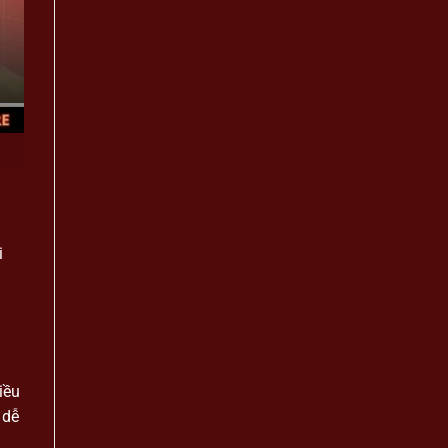
i
iều
 dễ