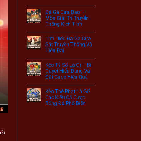
Không
có
Đá Gà Cựa Dao –
bình
luận
Môn Giải Trí Truyền
ở
Thống Kịch Tính
Đá
Gà
Không
Campuchia
có
–
Tìm Hiểu Đá Gà Cựa
bình
Nét
luận
Sắt Truyền Thống Và
Văn
ở
Hóa
Hiện Đại
Đá
Và
Gà
Niềm
Không
Cựa
Đam
có
Dao
Kèo Tỷ Số Là Gì – Bí
Mê
bình
–
Của
luận
Quyết Hiểu Đúng Và
Môn
ở
Sư
Giải
Đặt Cược Hiệu Quả
Tìm
Kê
Trí
Hiểu
Truyền
Không
Đá
Thống
có
Gà
Kèo Thẻ Phạt Là Gì?
Kịch
bình
Cựa
Tính
luận
Các Kiểu Cá Cược
Sắt
ở
Truyền
Bóng Đá Phổ Biến
Kèo
Thống
Tỷ
Và
Không
Số
Hiện
có
Là
Đại
bình
Gì
luận
–
ở
Bí
Kèo
iến
Quyết
Thẻ
Hiểu
Phạt
Đúng