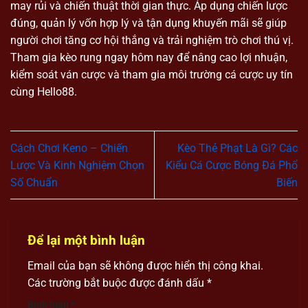
may rủi và chiến thuật thời gian thực. Áp dụng chiến lược
đúng, quản lý vốn hợp lý và tận dụng khuyến mãi sẽ giúp
người chơi tăng cơ hội thắng và trải nghiệm trò chơi thú vị.
Tham gia kèo rung ngay hôm nay để nâng cao lợi nhuận,
kiểm soát ván cược và tham gia môi trường cá cược uy tín
cùng Hello88.
Cách Chơi Keno – Chiến
Kèo Thẻ Phạt Là Gì? Các
Lược Và Kinh Nghiệm Chọn
Kiểu Cá Cược Bóng Đá Phổ
Số Chuẩn
Biến
Để lại một bình luận
Email của bạn sẽ không được hiển thị công khai.
Các trường bắt buộc được đánh dấu
*
Bình luận
*