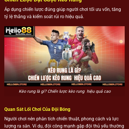
Áp dụng chiến lược đúng giúp người chơi tối ưu vốn, tăng
tỷ lệ thắng và kiểm soát rủi ro hiệu quả.
Kèo rung là gì? Chiến lược kèo rung hiệu quả cao
Quan Sát Lối Chơi Của Đội Bóng
Người chơi nên phân tích chiến thuật, phong cách và lực
lượng ra sân. Ví dụ, đội công mạnh gặp đội thủ yếu thường