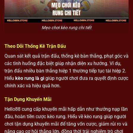
Mẹo chơi kèo rung chi tiết
Theo Dõi Thống Kê Trận Đấu
Quan sát kết quả trận đấu, thống kê bàn thắng, phạt góc và
các tình huống đặc biệt giúp nhận diện xu hướng. Ví dụ,
trận đấu nhiều bàn thắng hiệp 1 thường tiếp tục tài hiệp 2.
Hiểu
kèo rung là gì
giúp người chơi đưa ra quyết định cược
chính xác và hiệu quả hơn.
Tận Dụng Khuyến Mãi
Hello88 cung cấp khuyến mãi hấp dẫn như thưởng nạp lần
đầu, hoàn tiền cược kèo rung. Hiểu về kèo rung giúp người
chơi tận dụng khuyến mãi để tăng vốn cược, giảm rủi ro và
nâng cao cơ hội thắng lớn, đồng thời trải nghiệm trò chơi