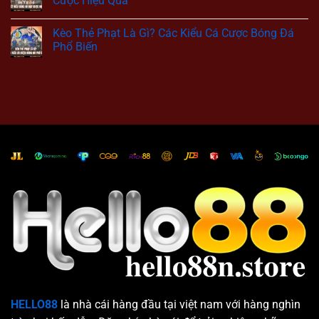
Cược Hiệu Quả
Đam
–
ở
Mê
Môn
Tìm
Không
Của
Giải
Hiểu
có
Kèo Thẻ Phạt Là Gì? Các Kiểu Cá Cược Bóng Đá
Sư
Trí
Đá
bình
Kê
Truyền
Gà
luận
Phổ Biến
Thống
Cựa
ở
Kịch
Sắt
Kèo
Không
Tính
Truyền
Tỷ
có
Thống
Số
bình
Và
Là
luận
Hiện
Gì
ở
Đại
–
Kèo
Bí
Thẻ
Quyết
Phạt
Hiểu
Là
Đúng
Gì?
Và
Các
Đặt
Kiểu
Cược
Cá
Hiệu
Cược
Quả
Bóng
Đá
Phổ
Biến
HELLO88
là nhà cái hàng đầu tại việt nam với hàng nghìn