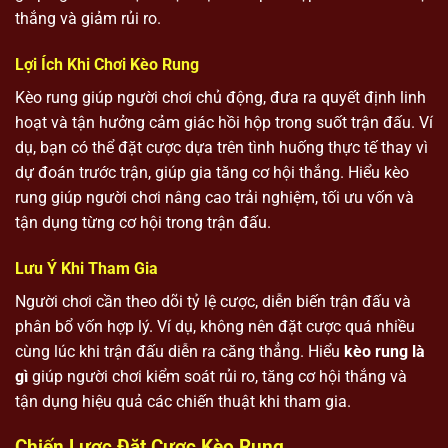
thắng và giảm rủi ro.
Lợi Ích Khi Chơi Kèo Rung
Kèo rung giúp người chơi chủ động, đưa ra quyết định linh
hoạt và tận hưởng cảm giác hồi hộp trong suốt trận đấu. Ví
dụ, bạn có thể đặt cược dựa trên tình huống thực tế thay vì
dự đoán trước trận, giúp gia tăng cơ hội thắng. Hiểu kèo
rung giúp người chơi nâng cao trải nghiệm, tối ưu vốn và
tận dụng từng cơ hội trong trận đấu.
Lưu Ý Khi Tham Gia
Người chơi cần theo dõi tỷ lệ cược, diễn biến trận đấu và
phân bổ vốn hợp lý. Ví dụ, không nên đặt cược quá nhiều
cùng lúc khi trận đấu diễn ra căng thẳng. Hiểu
kèo rung là
gì
giúp người chơi kiểm soát rủi ro, tăng cơ hội thắng và
tận dụng hiệu quả các chiến thuật khi tham gia.
Chiến Lược Đặt Cược Kèo Rung