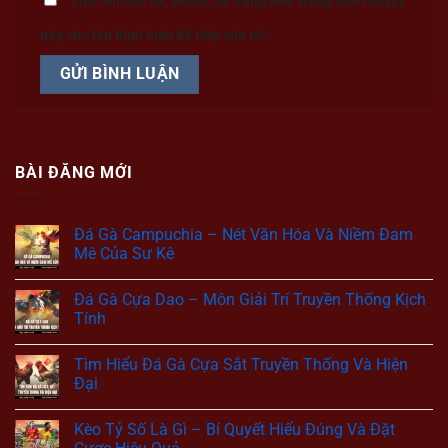
Lưu tên của tôi, email, và trang web trong trình duyệt
này cho lần bình luận kế tiếp của tôi.
BÀI ĐĂNG MỚI
Đá Gà Campuchia – Nét Văn Hóa Và Niềm Đam
Mê Của Sư Kê
Không
có
Đá Gà Cựa Dao – Môn Giải Trí Truyền Thống Kịch
bình
luận
Tính
ở
Đá
Không
Gà
có
Tìm Hiểu Đá Gà Cựa Sắt Truyền Thống Và Hiện
Campuchia
bình
–
luận
Đại
Nét
ở
Văn
Đá
Không
Hóa
Gà
có
Kèo Tỷ Số Là Gì – Bí Quyết Hiểu Đúng Và Đặt
Và
Cựa
bình
Niềm
Dao
luận