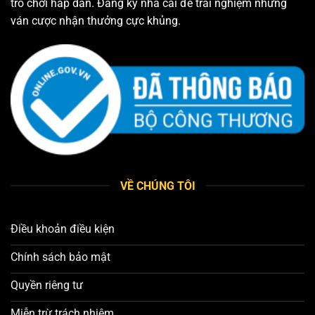
trò chơi hấp dẫn. Đăng ký nhà cái để trải nghiệm những
ván cược nhận thưởng cực khủng.
VỀ CHÚNG TÔI
Điều khoản điều kiện
Chính sách bảo mật
Quyền riêng tư
Miễn trừ trách nhiệm