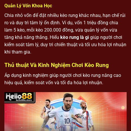
Quản Lý Vốn Khoa Học
Chia nhỏ vốn để đặt nhiều kèo rung khác nhau, hạn chế rủi
ro và duy trì tâm lý ổn định. Ví dụ, vốn 1 triệu đồng chia
làm 5 kèo, mỗi kèo 200.000 đồng, vừa quản lý vốn vừa
tăng khả năng thắng. Hiểu
kèo rung là gì
giúp người chơi
kiểm soát tâm lý, duy trì chiến thuật và tối ưu hóa lợi nhuận
khi tham gia.
Thủ thuật Và Kinh Nghiệm Chơi Kèo Rung
Áp dụng kinh nghiệm giúp người chơi kèo rung nâng cao
hiệu quả, kiểm soát vốn và tối đa hóa lợi nhuận.