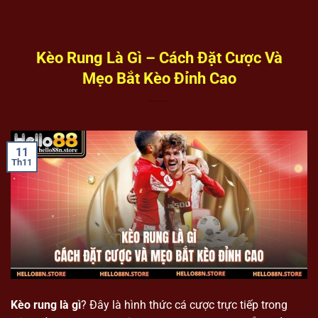
Kèo Rung Là Gì – Cách Đặt Cược Và
Mẹo Bắt Kèo Đỉnh Cao
11
Th11
Kèo rung là gì
? Đây là hình thức cá cược trực tiếp trong