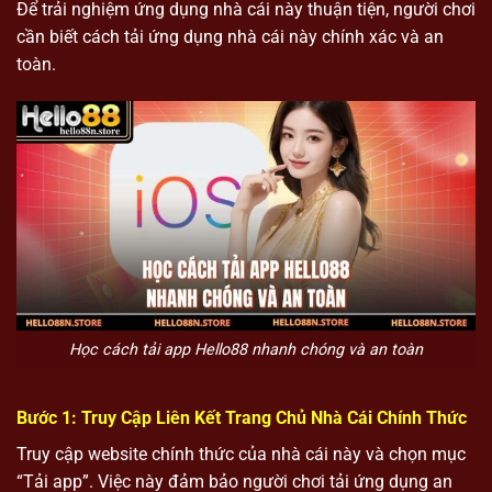
Để trải nghiệm ứng dụng nhà cái này thuận tiện, người chơi
cần biết cách tải ứng dụng nhà cái này chính xác và an
toàn.
Học cách tải app Hello88 nhanh chóng và an toàn
Bước 1: Truy Cập Liên Kết Trang Chủ Nhà Cái Chính Thức
Truy cập website chính thức của nhà cái này và chọn mục
“Tải app”. Việc này đảm bảo người chơi tải ứng dụng an