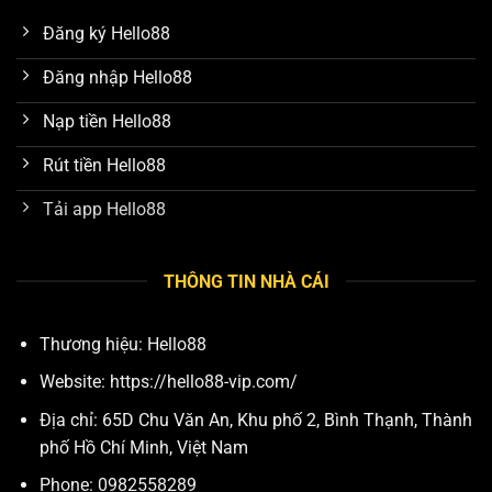
Đăng ký Hello88
Đăng nhập Hello88
Nạp tiền Hello88
Rút tiền Hello88
Tải app Hello88
THÔNG TIN NHÀ CÁI
Thương hiệu: Hello88
Website:
https://hello88-vip.com/
Địa chỉ: 65D Chu Văn An, Khu phố 2, Bình Thạnh, Thành
phố Hồ Chí Minh, Việt Nam
Phone: 0982558289