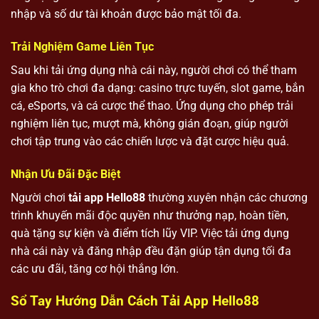
nhập và số dư tài khoản được bảo mật tối đa.
Trải Nghiệm Game Liên Tục
Sau khi tải ứng dụng nhà cái này, người chơi có thể tham
gia kho trò chơi đa dạng: casino trực tuyến, slot game, bắn
cá, eSports, và cá cược thể thao. Ứng dụng cho phép trải
nghiệm liên tục, mượt mà, không gián đoạn, giúp người
chơi tập trung vào các chiến lược và đặt cược hiệu quả.
Nhận Ưu Đãi Đặc Biệt
Người chơi
tải app Hello88
thường xuyên nhận các chương
trình khuyến mãi độc quyền như thưởng nạp, hoàn tiền,
quà tặng sự kiện và điểm tích lũy VIP. Việc tải ứng dụng
nhà cái này và đăng nhập đều đặn giúp tận dụng tối đa
các ưu đãi, tăng cơ hội thắng lớn.
Sổ Tay Hướng Dẫn Cách Tải App Hello88