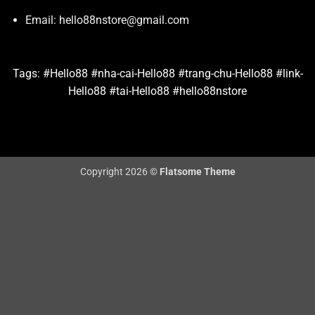
Email:
hello88nstore@gmail.com
Tags: #Hello88 #nha-cai-Hello88 #trang-chu-Hello88 #link-
Hello88 #tai-Hello88 #hello88nstore
Copyright 2026 ©
Flatsome Theme