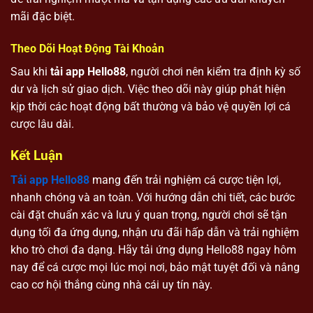
mãi đặc biệt.
Theo Dõi Hoạt Động Tài Khoản
Sau khi
tải app Hello88
, người chơi nên kiểm tra định kỳ số
dư và lịch sử giao dịch. Việc theo dõi này giúp phát hiện
kịp thời các hoạt động bất thường và bảo vệ quyền lợi cá
cược lâu dài.
Kết Luận
Tải app Hello88
mang đến trải nghiệm cá cược tiện lợi,
nhanh chóng và an toàn. Với hướng dẫn chi tiết, các bước
cài đặt chuẩn xác và lưu ý quan trọng, người chơi sẽ tận
dụng tối đa ứng dụng, nhận ưu đãi hấp dẫn và trải nghiệm
kho trò chơi đa dạng. Hãy tải ứng dụng Hello88 ngay hôm
nay để cá cược mọi lúc mọi nơi, bảo mật tuyệt đối và nâng
cao cơ hội thắng cùng nhà cái uy tín này.