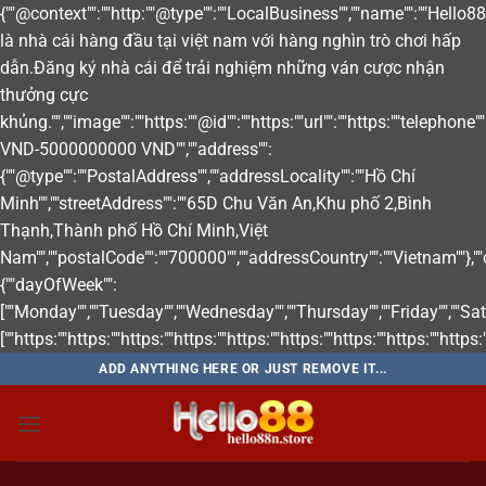
{""@context"":""http:""@type"":""LocalBusiness"",""name"":""Hello88
là nhà cái hàng đầu tại việt nam với hàng nghìn trò chơi hấp
dẫn.Đăng ký nhà cái để trải nghiệm những ván cược nhận
thưởng cực
khủng."",""image"":""https:""@id"":""https:""url"":""https:""telepho
VND-5000000000 VND"",""address"":
{""@type"":""PostalAddress"",""addressLocality"":""Hồ Chí
Minh"",""streetAddress"":""65D Chu Văn An,Khu phố 2,Bình
Thạnh,Thành phố Hồ Chí Minh,Việt
Nam"",""postalCode"":""700000"",""addressCountry"":""Vietnam""},
{""dayOfWeek"":
[""Monday"",""Tuesday"",""Wednesday"",""Thursday"",""Friday"",""Satu
[""https:""https:""https:""https:""https:""https:""https:""https:""https:
Bỏ
ADD ANYTHING HERE OR JUST REMOVE IT...
qua
nội
dung