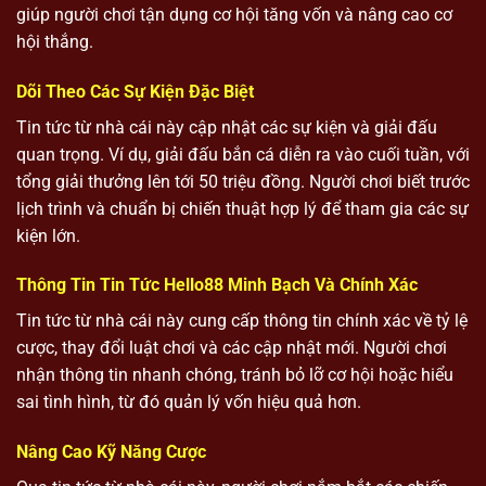
giúp người chơi tận dụng cơ hội tăng vốn và nâng cao cơ
hội thắng.
Dõi Theo Các Sự Kiện Đặc Biệt
Tin tức từ nhà cái này cập nhật các sự kiện và giải đấu
quan trọng. Ví dụ, giải đấu bắn cá diễn ra vào cuối tuần, với
tổng giải thưởng lên tới 50 triệu đồng. Người chơi biết trước
lịch trình và chuẩn bị chiến thuật hợp lý để tham gia các sự
kiện lớn.
Thông Tin Tin Tức Hello88 Minh Bạch Và Chính Xác
Tin tức từ nhà cái này cung cấp thông tin chính xác về tỷ lệ
cược, thay đổi luật chơi và các cập nhật mới. Người chơi
nhận thông tin nhanh chóng, tránh bỏ lỡ cơ hội hoặc hiểu
sai tình hình, từ đó quản lý vốn hiệu quả hơn.
Nâng Cao Kỹ Năng Cược