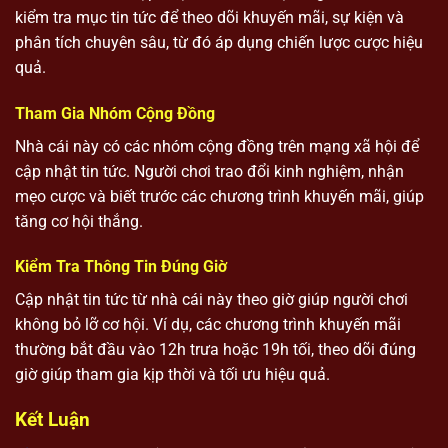
kiểm tra mục tin tức để theo dõi khuyến mãi, sự kiện và
phân tích chuyên sâu, từ đó áp dụng chiến lược cược hiệu
quả.
Tham Gia Nhóm Cộng Đồng
Nhà cái này có các nhóm cộng đồng trên mạng xã hội để
cập nhật tin tức. Người chơi trao đổi kinh nghiệm, nhận
mẹo cược và biết trước các chương trình khuyến mãi, giúp
tăng cơ hội thắng.
Kiểm Tra Thông Tin Đúng Giờ
Cập nhật tin tức từ nhà cái này theo giờ giúp người chơi
không bỏ lỡ cơ hội. Ví dụ, các chương trình khuyến mãi
thường bắt đầu vào 12h trưa hoặc 19h tối, theo dõi đúng
giờ giúp tham gia kịp thời và tối ưu hiệu quả.
Kết Luận