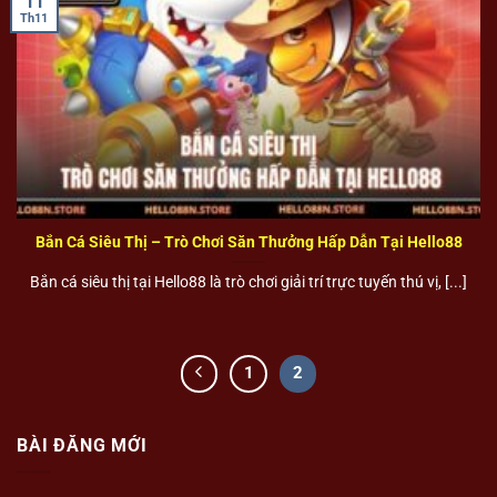
11
Th11
Bắn Cá Siêu Thị – Trò Chơi Săn Thưởng Hấp Dẫn Tại Hello88
Bắn cá siêu thị tại Hello88 là trò chơi giải trí trực tuyến thú vị, [...]
1
2
BÀI ĐĂNG MỚI