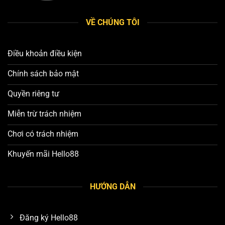
VỀ CHÚNG TÔI
Điều khoản điều kiện
Chính sách bảo mật
Quyền riêng tư
Miễn trừ trách nhiệm
Chơi có trách nhiệm
Khuyến mãi Hello88
HƯỚNG DẪN
Đăng ký Hello88