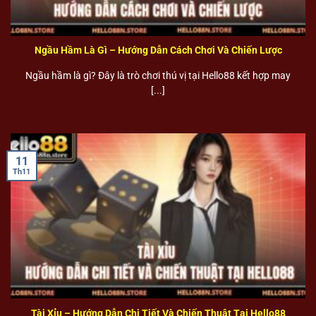
Ngầu Hầm Là Gì – Hướng Dẫn Cách Chơi Và Chiến Lược
Ngầu hầm là gì? Đây là trò chơi thú vị tại Hello88 kết hợp may
[...]
11
Th11
Tài Xỉu – Hướng Dẫn Chi Tiết Và Chiến Thuật Tại Hello88