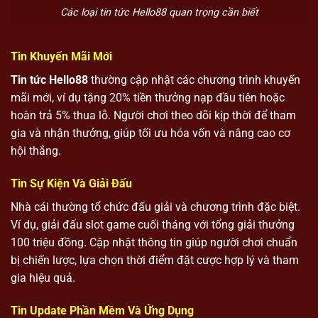
Các loại tin tức Hello88 quan trọng cần biết
Tin Khuyến Mãi Mới
Tin tức Hello88
thường cập nhật các chương trình khuyến
mãi mới, ví dụ tặng 20% tiền thưởng nạp đầu tiên hoặc
hoàn trả 5% thua lỗ. Người chơi theo dõi kịp thời để tham
gia và nhận thưởng, giúp tối ưu hóa vốn và nâng cao cơ
hội thắng.
Tin Sự Kiện Và Giải Đấu
Nhà cái thường tổ chức đấu giải và chương trình đặc biệt.
Ví dụ, giải đấu slot game cuối tháng với tổng giải thưởng
100 triệu đồng. Cập nhật thông tin giúp người chơi chuẩn
bị chiến lược, lựa chọn thời điểm đặt cược hợp lý và tham
gia hiệu quả.
Tin Update Phần Mềm Và Ứng Dụng