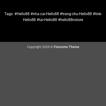
Tags: #Hello88 #nha-cai-Hello88 #trang-chu-Hello88 #link-
Hello88 #tai-Hello88 #hello88nstore
Copyright 2026 ©
Flatsome Theme