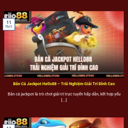
11
Th11
Bắn Cá Jackpot Hello88 – Trải Nghiệm Giải Trí Đỉnh Cao
Bắn cá jackpot là trò chơi giải trí trực tuyến hấp dẫn, kết hợp yếu
[...]