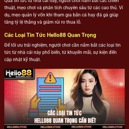
Qua tin tức từ nhà cái này, người chơi nắm bắt các chiến
thuật, mẹo chơi và phân tích chuyên sâu từ các cao thủ. Ví
dụ, mẹo quản lý vốn khi tham gia bắn cá hay đá gà giúp
tăng tỷ lệ thắng và giảm rủi ro thua lỗ.
Các Loại Tin Tức Hello88 Quan Trọng
Để tối ưu trải nghiệm, người chơi cần nắm bắt các loại tin
tức từ nhà cái này phổ biến, từ khuyến mãi, sự kiện đến
cập nhật kỹ thuật.